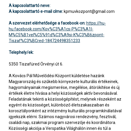
A kapcsolattartó neve:
A kapcsolattartó e-mail címe:
kpmuvkozpont@gmail.com
A szervezet elérhetősége a facebook-on:
https://hu-
hu.facebook.com/Kov%C3%A1cs-P%C3%A1l-
M%C5%B1vel%C5%91d%C3%A9si-K%C3%B6zpont-
Tiszaf%C3%BCred-184724498351233
Telephely/ek:
5350 Tiszafüred Örvényi út 6.
A Kovács Pál Művelődési Központ küldetése hazánk
Magyarország és szűkebb környezete kulturális értékeinek,
hagyományainak megismerése, megélése, átörökítése és új
értékek életre hívása a helyi közösségek aktív bevonásával.
Feladatának tekinti a közösségépítést, melynek részeként az
egyént és közösséget, különböző életszakaszaiban és
korosztályonként az intézmény kulturális programkínálatával
igyekszik elérni. Számos nagyvárosi rendezvény, fesztivál,
családi nap, szakmai program szervezője és koordinátora.
Közösségi akciója a Verspatika Világhálón innen és túl a