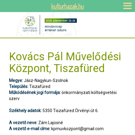
kulturhazak.hu
Kovács Pál Művelődési
Központ, Tiszafüred
Megye:
Jász-Nagykun-Szolnok
Település:
Tiszafüred
Működésének jogi formája:
önkormányzati költségvetési
szerv
Székhely adatok:
5350 Tiszafüred Örvényi út 6.
A vezető neve:
Zám Lajosné
A vezető e-mail címe:
kpmuvkozpont@gmail.com