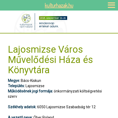
kulturhazak.hu
Lajosmizse Város
Művelődési Háza és
Könyvtára
Megye:
Bács-Kiskun
Település:
Lajosmizse
Működésének jogi formája:
önkormányzati költségvetési
szerv
Székhely adatok:
6050 Lajosmizse Szabadság tér 12
A vezető neve:
Óber Roland