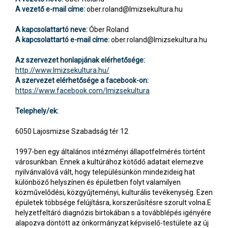
A vezető e-mail címe:
ober.roland@lmizsekultura.hu
A kapcsolattartó neve:
Óber Roland
A kapcsolattartó e-mail címe:
ober.roland@lmizsekultura.hu
Az szervezet honlapjának elérhetősége:
http://www.lmizsekultura.hu/
A szervezet elérhetősége a facebook-on:
https://www.facebook.com/lmizsekultura
Telephely/ek:
6050 Lajosmizse Szabadság tér 12
1997-ben egy általános intézményi állapotfelmérés történt
városunkban. Ennek a kultúrához kötődő adatait elemezve
nyilvánvalóvá vált, hogy településünkön mindezideig hat
különböző helyszínen és épületben folyt valamilyen
közművelődési, közgyűjteményi, kulturális tevékenység. Ezen
épületek többsége felújításra, korszerűsítésre szorult volna.E
helyzetfeltáró diagnózis birtokában s a továbblépés igényére
alapozva döntött az önkormányzat képviselő-testülete az új