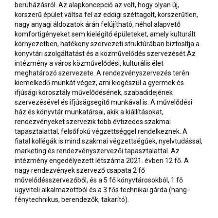
beruházásról. Az alapkoncepció az volt, hogy olyan új,
korszerű épület váltsa fel az eddigi széttagolt, korszerűtlen,
nagy anyagi áldozatok árán felújítható, néhol alapvető
komfortigényeket sem kielégítő épületeket, amely kulturált
környezetben, hatékony szervezeti struktúrában biztosítja a
könyvtári szolgáltatást és a közművelődés szervezését.Az
intézmény a város közművelődési, kulturális élet
meghatározó szervezete. A rendezvényszervezés terén
kiemelkedő munkát végez, ami kiegészül a gyermek és
ifjúsági korosztály művelődésének, szabadidejének
szervezésével és ifjúságsegítő munkával is. A művelődési
ház és könyvtár munkatársai, akik a kiállításokat,
rendezvényeket szervezik több évtizedes szakmai
tapasztalattal, felsőfokú végzettséggel rendelkeznek. A
fiatal kollégák is mind szakmai végzettségűek, nyelvtudással,
marketing és rendezvényszervezői tapasztalattal. Az
intézmény engedélyezett létszáma 2021. évben 12 fő. A
nagy rendezvények szervező csapata 2 fő
művelődésszervezőből, és a 5 fő könyvtárosokból, 1 fő
ügyviteli alkalmazottból és a 3 fős technikai gárda (hang-
fénytechnikus, berendezők, takarító).