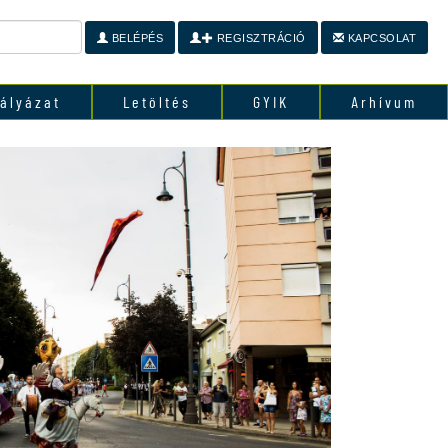
BELÉPÉS
REGISZTRÁCIÓ
KAPCSOLAT
ályázat
Letöltés
GYIK
Arhívum