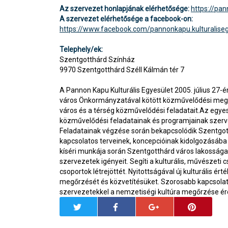
Az szervezet honlapjának elérhetősége:
https://pa
A szervezet elérhetősége a facebook-on:
https://www.facebook.com/pannonkapu.kulturaliseg
Telephely/ek:
Szentgotthárd Színház
9970 Szentgotthárd Széll Kálmán tér 7
A Pannon Kapu Kulturális Egyesület 2005. július 27-én 
város Önkormányzatával kötött közművelődési meg
város és a térség közművelődési feladatait.Az egyes
közművelődési feladatainak és programjainak szervez
Feladatainak végzése során bekapcsolódik Szentgott
kapcsolatos terveinek, koncepcióinak kidolgozásába
kíséri munkája során Szentgotthárd város lakossága 
szervezetek igényeit. Segíti a kulturális, művészeti 
csoportok létrejöttét. Nyitottságával új kulturális ért
megőrzését és közvetítésüket. Szorosabb kapcsolato
szervezetekkel a nemzetiségi kultúra megőrzése é