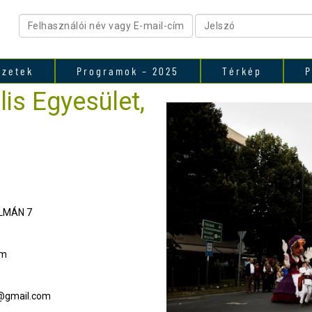
ezetek
Programok – 2025
Térkép
P
is Egyesület,
LMÁN 7
om
a@gmail.com