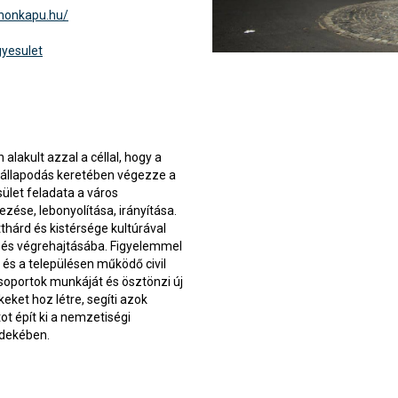
nnonkapu.hu/
yesulet
alakult azzal a céllal, hogy a
állapodás keretében végezze a
ület feladata a város
ése, lebonyolítása, irányítása.
hárd és kistérsége kultúrával
 és végrehajtásába. Figyelemmel
és a településen működő civil
csoportok munkáját és ösztönzi új
ékeket hoz létre, segíti azok
t épít ki a nemzetiségi
rdekében.