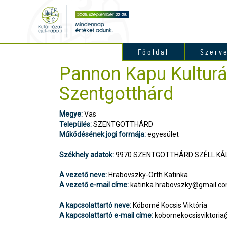
Főoldal
Szerv
Pannon Kapu Kulturál
Szentgotthárd
Megye:
Vas
Település:
SZENTGOTTHÁRD
Működésének jogi formája:
egyesület
Székhely adatok:
9970 SZENTGOTTHÁRD SZÉLL KÁ
A vezető neve:
Hrabovszky-Orth Katinka
A vezető e-mail címe:
katinka.hrabovszky@gmail.c
A kapcsolattartó neve:
Kóborné Kocsis Viktória
A kapcsolattartó e-mail címe:
kobornekocsisviktori